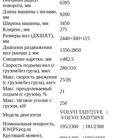
6395
поворота, мм
Длина машины с вилами,
9200
мм
Ширина машины, мм
3450
Клиренс, мм
275
Размеры вил (ДXШXТ),
2440×300×115
мм
Диапазон раздвижения
1350-2850
вил (внешн.), мм
Смещение каретки, мм
±482.5
Скорость подъема вил (с
280/310
грузом/без груза), мм/с
Макс. скорость движения
25/26
(с грузом/без груза), км/ч
Макс. преодолеваемый
21
подъем (с грузом), %
Макс. тяговое усилие с
250
грузом, кН
VOLVO TAD721VE |
Модель двигателя
VOLVO TAD750VE
Номинальная мощность,
195/2300 | 181/2300
KW(PS)/r.p.m
Крутящий момент,