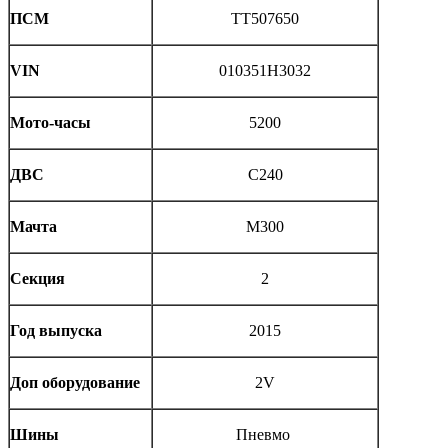
ПСМ
TT507650
VIN
010351H3032
Мото-часы
5200
ДВС
C240
Мачта
M300
Секция
2
Год выпуска
2015
Доп оборудование
2V
Шины
Пневмо