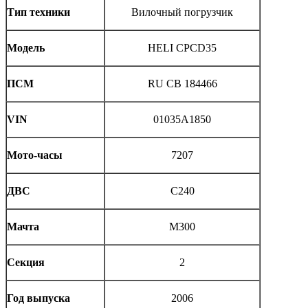
Тип техники
Вилочный погрузчик
Модель
HELI CPCD35
ПСМ
RU CB 184466
VIN
01035A1850
Мото-часы
7207
ДВС
C240
Мачта
M300
Секция
2
Год выпуска
2006