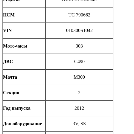
ПСМ
TC 790662
VIN
010300S1042
Мото-часы
303
ДВС
C490
Мачта
M300
Секция
2
Год выпуска
2012
Доп оборудование
3V, SS