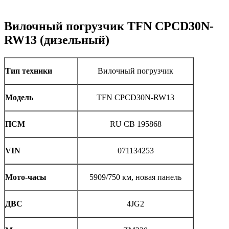
Вилочный погрузчик TFN CPCD30N-
RW13 (дизельный)
Тип техники
Вилочный погрузчик
Модель
TFN CPCD30N-RW13
ПСМ
RU CB 195868
VIN
071134253
Мото-часы
5909/750 км, новая панель
ДВС
4JG2