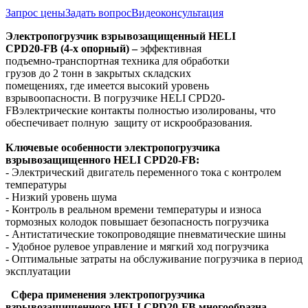
Запрос цены
Задать вопрос
Видеоконсультация
Электропогрузчик взрывозащищенный HELI
CPD20-FB (4-х опорный) –
эффективная
подъемно-транспортная техника для обработки
грузов до 2 тонн в закрытых складских
помещениях, где имеется высокий уровень
взрывоопасности. В погрузчике HELI CPD20-
FB
электрические контакты полностью изолированы, что
обеспечивает полную защиту от искрообразования.
Ключевые особенности электропогрузчика
взрывозащищенного
HELI
CPD
20-
FB
:
- Электрический двигатель переменного тока с контролем
температуры
- Низкий уровень шума
- Контроль в реальном времени температуры и износа
тормозных колодок повышает безопасность погрузчика
- Антистатические токопроводящие пневматические шины
- Удобное рулевое управление и мягкий ход погрузчика
- Оптимальные затраты на обслуживание погрузчика в период
эксплуатации
Сфера применения электропогрузчика
взрывозащищенного HELI
CPD20-
FB
многообразна,