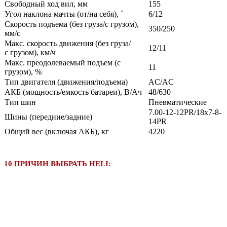
Свободный ход вил, мм
155
Угол наклона мачты (от/на себя), ˚
6/12
Скорость подъема (без груза/с грузом),
350/250
мм/с
Макс. скорость движения (без груза/
12/11
с грузом), км/ч
Макс. преодолеваемый подъем (с
11
грузом), %
Тип двигателя (движения/подъема)
AC/AC
АКБ (мощность/емкость батареи), В/Ач
48/630
Тип шин
Пневматические
7.00-12-12PR/18x7-8-
Шины (передние/задние)
14PR
Общий вес (включая АКБ), кг
4220
10 ПРИЧИН ВЫБРАТЬ HELI: