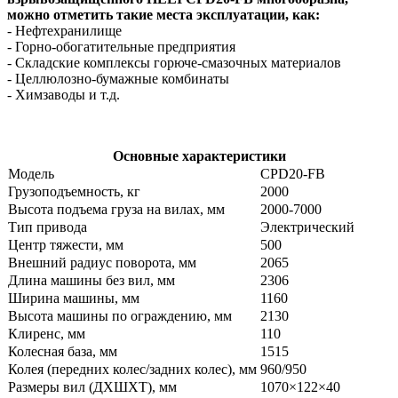
можно отметить такие места эксплуатации, как:
- Нефтехранилище
- Горно-обогатительные предприятия
- Складские комплексы горюче-смазочных материалов
- Целлюлозно-бумажные комбинаты
- Химзаводы и т.д.
Основные характеристики
Модель
CPD20-FB
Грузоподъемность, кг
2000
Высота подъема груза на вилах, мм
2000-7000
Тип привода
Электрический
Центр тяжести, мм
500
Внешний радиус поворота, мм
2065
Длина машины без вил, мм
2306
Ширина машины, мм
1160
Высота машины по ограждению, мм
2130
Клиренс, мм
110
Колесная база, мм
1515
Колея (передних колес/задних колес), мм
960/950
Размеры вил (ДXШXТ), мм
1070×122×40