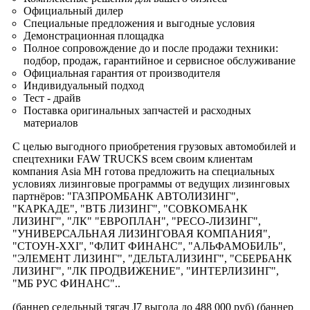
Официальный дилер
Специальные предложения и выгодные условия
Демонстрационная площадка
Полное сопровождение до и после продажи техники:
подбор, продаж, гарантийное и сервисное обслуживание
Официальная гарантия от производителя
Индивидуальный подход
Тест - драйв
Поставка оригинальных запчастей и расходных
материалов
С целью выгодного приобретения грузовых автомобилей и
спецтехники FAW TRUCKS всем своим клиентам
компания Asia MH готова предложить на специальных
условиях лизинговые программы от ведущих лизинговых
партнёров: "ГАЗПРОМБАНК АВТОЛИЗИНГ",
"КАРКАДЕ", "ВТБ ЛИЗИНГ", "СОВКОМБАНК
ЛИЗИНГ", "ЛК" "ЕВРОПЛАН", "РЕСО-ЛИЗИНГ",
"УНИВЕРСАЛЬНАЯ ЛИЗИНГОВАЯ КОМПАНИЯ",
"СТОУН-ХХI", "ФЛИТ ФИНАНС", "АЛЬФАМОБИЛЬ",
"ЭЛЕМЕНТ ЛИЗИНГ", "ДЕЛЬТАЛИЗИНГ", "СБЕРБАНК
ЛИЗИНГ", "ЛК ПРОДВИЖЕНИЕ", "ИНТЕРЛИЗИНГ",
"МБ РУС ФИНАНС"..
(баннер седельный тягач J7 выгода до 488 000 руб) (баннер