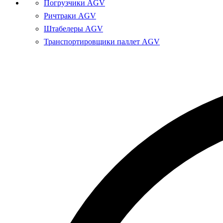
Погрузчики AGV
Ричтраки AGV
Штабелеры AGV
Транспортировщики паллет AGV