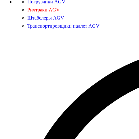
Погрузчики AGV
Ричтраки AGV
Штабелеры AGV
Транспортировщики паллет AGV