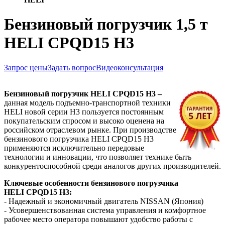
Бензиновый погрузчик 1,5 т
HELI CPQD15 H3
Запрос цены
Задать вопрос
Видеоконсультация
Бензиновый погрузчик
HELI
CPQD
15
H3
–
данная модель подъемно-транспортной техники
HELI новой серии H3 пользуется постоянным
покупательским спросом и высоко оценена на
российском отраслевом рынке. При производстве
бензинового погрузчика HELI CPQD15 H3
применяются исключительно передовые
технологии и инновации, что позволяет технике быть
конкурентоспособной среди аналогов других производителей.
Ключевые особенности бензинового погрузчика
HELI CPQD15
H3
:
- Надежный и экономичный двигатель NISSAN (Япония)
- Усовершенствованная система управления и комфортное
рабочее место оператора повышают удобство работы с