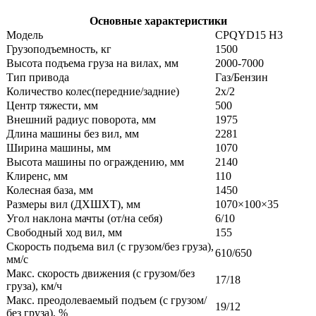
Основные характеристики
Модель
CPQYD15 H3
Грузоподъемность, кг
1500
Высота подъема груза на вилах, мм
2000-7000
Тип привода
Газ/Бензин
Количество колес(передние/задние)
2x/2
Центр тяжести, мм
500
Внешний радиус поворота, мм
1975
Длина машины без вил, мм
2281
Ширина машины, мм
1070
Высота машины по ограждению, мм
2140
Клиренс, мм
110
Колесная база, мм
1450
Размеры вил (ДXШXТ), мм
1070×100×35
Угол наклона мачты (от/на себя)
6/10
Свободный ход вил, мм
155
Скорость подъема вил (с грузом/без груза),
610/650
мм/с
Макс. скорость движения (с грузом/без
17/18
груза), км/ч
Макс. преодолеваемый подъем (с грузом/
19/12
без груза), %