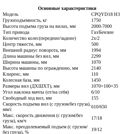
Основные характеристики
Модель
CPQYD18 H3
Грузоподъемность, кг
1750
Высота подъема груза на вилах, мм
2000-7000
Тип привода
Газ/Бензин
Количество колес(передние/задние)
2x/2
Центр тяжести, мм
500
Внешний радиус поворота, мм
1994
Длина машины без вил, мм
2299
Ширина машины, мм
1070
Высота машины по ограждению, мм
2140
Клиренс, мм
110
Колесная база, мм
1450
Размеры вил (ДXШXТ), мм
1070×100×35
Угол наклона мачты (от/на себя)
6/10
Свободный ход вил, мм
155
Скорость подъема вил (с грузом/без груза),
610/650
мм/с
Макс. скорость движения (с грузом/без
17/18
груза), км/ч
Макс. преодолеваемый подъем (с грузом/
19/12
без груза), %