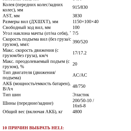
Колея (передних колес/задних
915/830
колес), мм
AST, мм
3830
Размеры вил (ДXШXТ), мм
1150×100×40
Свободный ход вил, мм
100
Угол наклона мачты (от/на себя), ˚
7/5
Скорость подъема вил (без груза/с
390/520
грузом), мм/с
Макс. скорость движения (с
17/17.2
грузом/без груза), км/ч
Макс. преодолеваемый подъем (с
20
грузом), %
Тип двигателя (движения/
AC/AC
подъема)
АКБ (мощность/емкость батареи),
48/750
В/Ач
Тип шин
Эластик
200/50-10 /
Шины (передние/задние)
16x6-8
Общий вес (включая АКБ), кг
4800
10 ПРИЧИН ВЫБРАТЬ HELI: