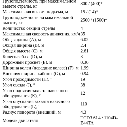
Грузоподъемность при максимальном
800 / (400)*
вылете стрелы, кг
Максимальная высота подъема, м
15 / (14)*
Грузоподъемность на максимальной
2500 / (1500)*
высоте, кг
Количество секций стрелы
4
Максимальная скорость движения, км/ч
35
Общая длина (А), м
6.02
Общая ширина (В), м
2.4
Общая высота (С), м
2.61
Колесная база (D), м
3
Дорожный просвет (Е), м
0.36
Ширина колеи (передние колеса) (F), м
1.99
Внешняя ширина кабины (G), м
0.94
Угол проходимости (H),
°
19
Угол съезда (J),
°
38
Угол поднятия захвата навесного
12
оборудования (К),
°
Угол опускания захвата навесного
110
оборудования (L),
°
Радиус поворота (внешний, м
4.3
TCD3.6L4 / 1104D-
Модель двигателя
E44TA