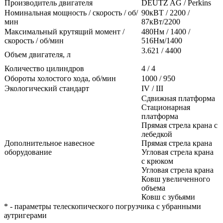
Производитель двигателя
DEUTZ AG / Perkins
Номинальная мощность / скорость / об/
90кВТ / 2200 /
мин
87кВт/2200
Максимальный крутящий момент /
480Нм / 1400 /
скорость / об/мин
516Нм/1400
3.621 / 4400
Объем двигателя, л
Количество цилиндров
4 / 4
Обороты холостого хода, об/мин
1000 / 950
Экологический стандарт
IV / III
Сдвижная платформа
Стационарная
платформа
Прямая стрела крана с
лебедкой
Дополнительное навесное
Прямая стрела крана
оборудование
Угловая стрела крана
с крюком
Угловая стрела крана
Ковш увеличенного
объема
Ковш с зубьями
* - параметры телескопического погрузчика с убранными
аутригерами