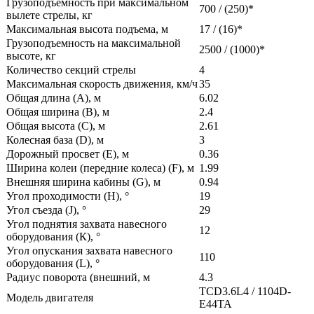
Грузоподъемность при максимальном
700 / (250)*
вылете стрелы, кг
Максимальная высота подъема, м
17 / (16)*
Грузоподъемность на максимальной
2500 / (1000)*
высоте, кг
Количество секций стрелы
4
Максимальная скорость движения, км/ч
35
Общая длина (А), м
6.02
Общая ширина (В), м
2.4
Общая высота (С), м
2.61
Колесная база (D), м
3
Дорожный просвет (Е), м
0.36
Ширина колеи (передние колеса) (F), м
1.99
Внешняя ширина кабины (G), м
0.94
Угол проходимости (H),
°
19
Угол съезда (J),
°
29
Угол поднятия захвата навесного
12
оборудования (К),
°
Угол опускания захвата навесного
110
оборудования (L),
°
Радиус поворота (внешний, м
4.3
TCD3.6L4 / 1104D-
Модель двигателя
E44TA