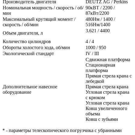
Производитель двигателя
DEUTZ AG / Perkins
Номинальная мощность / скорость / об/
90кВТ / 2200 /
мин
87кВт/2200
Максимальный крутящий момент /
480Нм / 1400 /
скорость / об/мин
516Нм/1400
3.621 / 4400
Объем двигателя, л
Количество цилиндров
4 / 4
Обороты холостого хода, об/мин
1000 / 950
Экологический стандарт
IV / III
Сдвижная платформа
Стационарная
платформа
Прямая стрела крана с
лебедкой
Дополнительное навесное
Прямая стрела крана
оборудование
Угловая стрела крана
с крюком
Угловая стрела крана
Ковш увеличенного
объема
Ковш с зубьями
* - параметры телескопического погрузчика с убранными