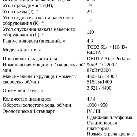
Угол проходимости (H),
°
19
Угол съезда (J),
°
29
Угол поднятия захвата навесного
12
оборудования (К),
°
Угол опускания захвата навесного
110
оборудования (L),
°
Радиус поворота (внешний, м
4.3
TCD3.6L4 / 1104D-
Модель двигателя
E44TA
Производитель двигателя
DEUTZ AG / Perkins
Номинальная мощность / скорость / об/
90кВТ / 2200 /
мин
87кВт/2200
Максимальный крутящий момент /
480Нм / 1400 /
скорость / об/мин
516Нм/1400
3.621 / 4400
Объем двигателя, л
Количество цилиндров
4 / 4
Обороты холостого хода, об/мин
1000 / 950
Экологический стандарт
IV / III
Сдвижная платформа
Стационарная
платформа
Прямая стрела крана с