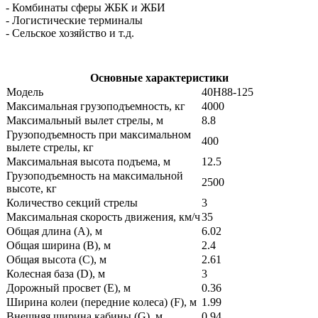
- Комбинаты сферы ЖБК и ЖБИ
- Логистические терминалы
- Сельское хозяйство и т.д.
Основные характеристики
Модель
40H88-125
Максимальная грузоподъемность, кг
4000
Максимальный вылет стрелы, м
8.8
Грузоподъемность при максимальном
400
вылете стрелы, кг
Максимальная высота подъема, м
12.5
Грузоподъемность на максимальной
2500
высоте, кг
Количество секций стрелы
3
Максимальная скорость движения, км/ч
35
Общая длина (А), м
6.02
Общая ширина (В), м
2.4
Общая высота (С), м
2.61
Колесная база (D), м
3
Дорожный просвет (Е), м
0.36
Ширина колеи (передние колеса) (F), м
1.99
Внешняя ширина кабины (G), м
0.94