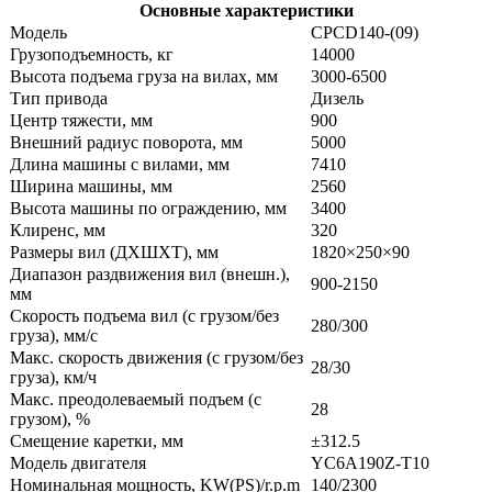
Основные характеристики
Модель
CPCD140-(09)
Грузоподъемность, кг
14000
Высота подъема груза на вилах, мм
3000-6500
Тип привода
Дизель
Центр тяжести, мм
900
Внешний радиус поворота, мм
5000
Длина машины с вилами, мм
7410
Ширина машины, мм
2560
Высота машины по ограждению, мм
3400
Клиренс, мм
320
Размеры вил (ДXШXТ), мм
1820×250×90
Диапазон раздвижения вил (внешн.),
900-2150
мм
Скорость подъема вил (с грузом/без
280/300
груза), мм/с
Макс. скорость движения (с грузом/без
28/30
груза), км/ч
Макс. преодолеваемый подъем (с
28
грузом), %
Смещение каретки, мм
±312.5
Модель двигателя
YC6A190Z-T10
Номинальная мощность, KW(PS)/r.p.m
140/2300