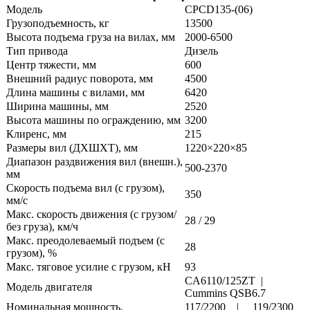
Модель
CPCD135-(06)
Грузоподъемность, кг
13500
Высота подъема груза на вилах, мм
2000-6500
Тип привода
Дизель
Центр тяжести, мм
600
Внешний радиус поворота, мм
4500
Длина машины с вилами, мм
6420
Ширина машины, мм
2520
Высота машины по ограждению, мм
3200
Клиренс, мм
215
Размеры вил (ДXШXТ), мм
1220×220×85
Диапазон раздвижения вил (внешн.),
500-2370
мм
Скорость подъема вил (с грузом),
350
мм/с
Макс. скорость движения (с грузом/
28 / 29
без груза), км/ч
Макс. преодолеваемый подъем (с
28
грузом), %
Макс. тяговое усилие с грузом, кН
93
CA6110/125ZT |
Модель двигателя
Cummins QSB6.7
Номинальная мощность,
117/2200 | 119/2300