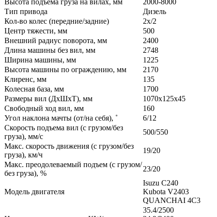
Высота подъема груза на вилах, мм
2000-8000
Тип привода
Дизель
Кол-во колес (передние/задние)
2х/2
Центр тяжести, мм
500
Внешний радиус поворота, мм
2400
Длина машины без вил, мм
2748
Ширина машины, мм
1225
Высота машины по ограждению, мм
2170
Клиренс, мм
135
Колесная база, мм
1700
Размеры вил (ДxШxТ), мм
1070x125x45
Свободный ход вил, мм
160
Угол наклона мачты (от/на себя), ˚
6/12
Скорость подъема вил (с грузом/без
500/550
груза), мм/с
Макс. скорость движения (с грузом/без
19/20
груза), км/ч
Макс. преодолеваемый подъем (с грузом/
23/20
без груза), %
Isuzu C240
Модель двигателя
Kubota V2403
QUANCHAI 4C3
35.4/2500