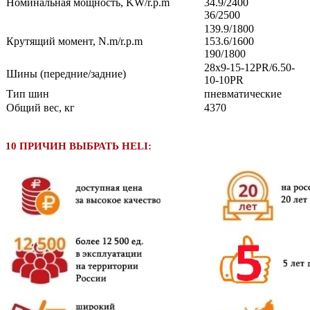
Номинальная мощность, KW/r.p.m
34.9/2400
36/2500
139.9/1800
Крутящий момент, N.m/r.p.m
153.6/1600
190/1800
28х9-15-12PR/6.50-
Шины (передние/задние)
10-10PR
Тип шин
пневматические
Общий вес, кг
4370
10 ПРИЧИН ВЫБРАТЬ HELI: