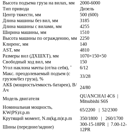
Высота подъема груза на вилах, мм
2000-6000
Тип привода
Дизель
Центр тяжести, мм
500 (600)
Длина машины без вил, мм
3185
Длина машины с вилами, мм
4255
Ширина машины, мм
1510
Высота машины по ограждению, мм
2250
Клиренс, мм
140
AST, мм
4810
Размеры вил (ДXШXТ), мм
1070×150×50
Свободный ход вил, мм
150
Угол наклона мачты (от/на себя), ˚
6/12
Макс. преодолеваемый подъем (с
33/28
грузом/без груза), %
АКБ (мощность/емкость батареи), В/
24/80
Ач
QUANCHAI 4C6 |
Модель двигателя
Mitsubishi S6S
Номинальная мощность,
65/2200 | 52/2300
KW(PS)/r.p.m
Крутящий момент, N.m(kg.m)r.p.m
350/1800 | 260/1700
300-15-18PR | 7.00-12-
Шины (передние/задние)
12PR