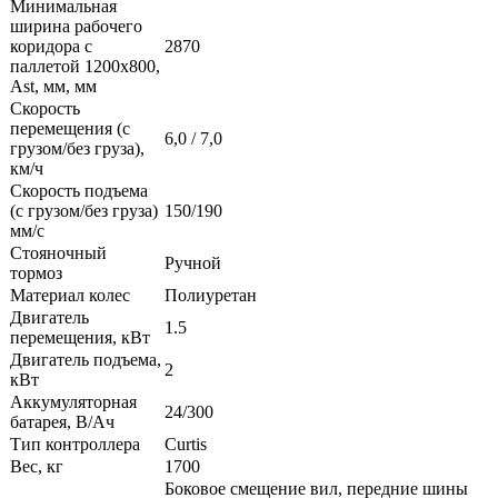
Минимальная
ширина рабочего
коридора с
2870
паллетой 1200х800,
Ast, мм, мм
Скорость
перемещения (с
6,0 / 7,0
грузом/без груза),
км/ч
Скорость подъема
(с грузом/без груза)
150/190
мм/с
Стояночный
Ручной
тормоз
Материал колес
Полиуретан
Двигатель
1.5
перемещения, кВт
Двигатель подъема,
2
кВт
Аккумуляторная
24/300
батарея, В/Ач
Тип контроллера
Curtis
Вес, кг
1700
Боковое смещение вил, передние шины