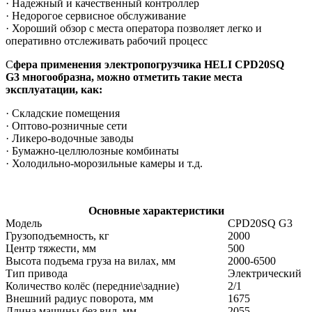
· Надежный и качественный контроллер
· Недорогое сервисное обслуживание
· Хороший обзор с места оператора позволяет легко и
оперативно отслеживать рабочий процесс
С
фера применения электропогрузчика HELI
CPD20SQ
G3
многообразна, можно отметить такие места
эксплуатации, как:
· Складские помещения
· Оптово-розничные сети
· Ликеро-водочные заводы
· Бумажно-целлюлозные комбинаты
· Холодильно-морозильные камеры и т.д.
Основные характеристики
Модель
CPD20SQ G3
Грузоподъемность, кг
2000
Центр тяжести, мм
500
Высота подъема груза на вилах, мм
2000-6500
Тип привода
Электрический
Количество колёс (передние\задние)
2/1
Внешний радиус поворота, мм
1675
Длина машины без вил, мм
2055