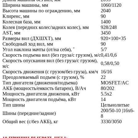
Ширина машины, мм
1060/1120
Высота машины по ограждению, мм
2040
Клиренс, мм
90
Колесная база, мм
1400
Колея (передних колес/задних колес), мм
928/248
AST, мм
3450
Размеры вил (ДXШXТ), мм
920×100×35
Свободный ход вил, мм
90
Угол наклона мачты (от/на себя), ˚
5/7
Скорость подъема вил (без груза/с грузом), м/с
0,41/0,6
Скорость опускания вил (без груза/с грузом),
0,58/0,50
м/с
Скорость движения (с грузом/без груза), км/ч
16/16
Преодолеваемый подъем (с грузом), %
22
Тип двигателя (движения/подъема)
MOSFET/AC
АКБ (мощность/емкость батареи), В/Ач
80/202
Мощность двигателя движения, кВт
5.5x2
Мощность двигателя подъёма, кВт
14
Тип шины
Цельнолитые
200/50-10 |16x6-
Шины (передние/задние)
8
Общий вес (с/без АКБ), кг
3330/3050