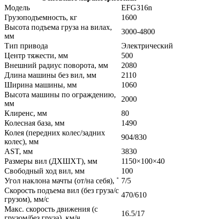
Модель
EFG316n
Грузоподъемность, кг
1600
Высота подъема груза на вилах,
3000-4800
мм
Тип привода
Электрический
Центр тяжести, мм
500
Внешний радиус поворота, мм
2080
Длина машины без вил, мм
2110
Ширина машины, мм
1060
Высота машины по ограждению,
2000
мм
Клиренс, мм
80
Колесная база, мм
1490
Колея (передних колес/задних
904/830
колес), мм
AST, мм
3830
Размеры вил (ДXШXТ), мм
1150×100×40
Свободный ход вил, мм
100
Угол наклона мачты (от/на себя), ˚
7/5
Скорость подъема вил (без груза/с
470/610
грузом), мм/с
Макс. скорость движения (с
16.5/17
грузом/без груза), км/ч