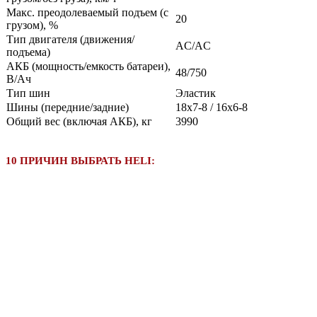
Макс. преодолеваемый подъем (с
20
грузом), %
Тип двигателя (движения/
AC/AC
подъема)
АКБ (мощность/емкость батареи),
48/750
В/Ач
Тип шин
Эластик
Шины (передние/задние)
18x7-8 / 16x6-8
Общий вес (включая АКБ), кг
3990
10 ПРИЧИН ВЫБРАТЬ HELI: