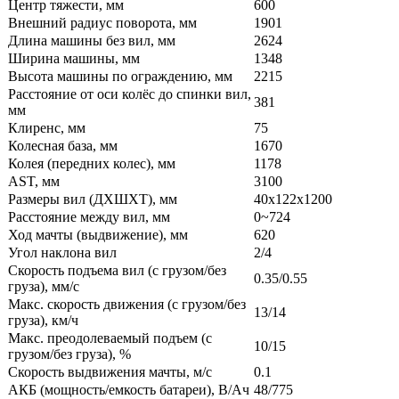
Центр тяжести, мм
600
Внешний радиус поворота, мм
1901
Длина машины без вил, мм
2624
Ширина машины, мм
1348
Высота машины по ограждению, мм
2215
Расстояние от оси колёс до спинки вил,
381
мм
Клиренс, мм
75
Колесная база, мм
1670
Колея (передних колес), мм
1178
AST, мм
3100
Размеры вил (ДXШXТ), мм
40x122x1200
Расстояние между вил, мм
0~724
Ход мачты (выдвижение), мм
620
Угол наклона вил
2/4
Скорость подъема вил (с грузом/без
0.35/0.55
груза), мм/с
Макс. скорость движения (с грузом/без
13/14
груза), км/ч
Макс. преодолеваемый подъем (с
10/15
грузом/без груза), %
Скорость выдвижения мачты, м/с
0.1
АКБ (мощность/емкость батареи), В/Ач
48/775