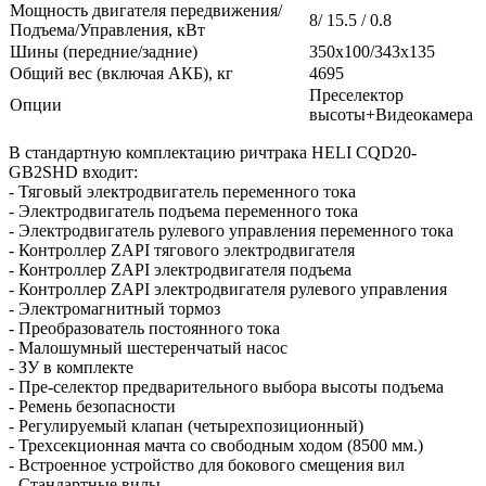
Мощность двигателя передвижения/
8/ 15.5 / 0.8
Подъема/Управления, кВт
Шины (передние/задние)
350x100/343x135
Общий вес (включая АКБ), кг
4695
Преселектор
Опции
высоты+Видеокамера
В стандартную комплектацию ричтрака HELI CQD20-
GB2SHD входит:
- Тяговый электродвигатель переменного тока
- Электродвигатель подъема переменного тока
- Электродвигатель рулевого управления переменного тока
- Контроллер ZAPI тягового электродвигателя
- Контроллер ZAPI электродвигателя подъема
- Контроллер ZAPI электродвигателя рулевого управления
- Электромагнитный тормоз
- Преобразователь постоянного тока
- Малошумный шестеренчатый насос
- ЗУ в комплекте
- Пре-селектор предварительного выбора высоты подъема
- Ремень безопасности
- Регулируемый клапан (четырехпозиционный)
- Трехсекционная мачта со свободным ходом (8500 мм.)
- Встроенное устройство для бокового смещения вил
- Стандартные вилы