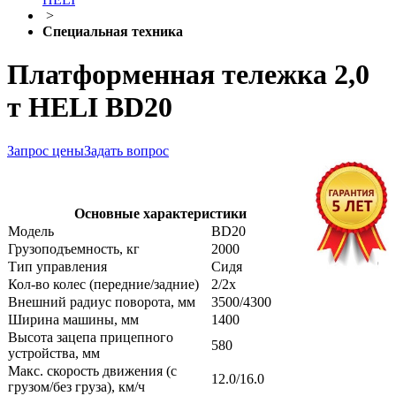
>
Специальная техника
Платформенная тележка 2,0
т HELI BD20
Запрос цены
Задать вопрос
Основные характеристики
Модель
BD20
Грузоподъемность, кг
2000
Тип управления
Сидя
Кол-во колес (передние/задние)
2/2x
Внешний радиус поворота, мм
3500/4300
Ширина машины, мм
1400
Высота зацепа прицепного
580
устройства, мм
Макс. скорость движения (с
12.0/16.0
грузом/без груза), км/ч