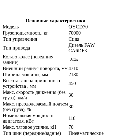
Основные характеристики
Модель
QYCD70
Грузоподъемность, кг
70000
Тип управления
Сидя
Дизель FAW
Тип привода
CA6DF3
Кол-во колес (передние/
2/4x
задние)
Внешний радиус поворота, мм
4710
Ширина машины, мм
2180
Высота зацепа прицепного
450
устройства , мм
Макс. скорость движения (без
30
груза), км/ч
Макс. преодолеваемый подъем
30
(без груза), %
Номинальная мощность
118
двигателя, кВт
Макс. тяговое усилие, кН
70
Тип шин (передние/задние)
Пневматические