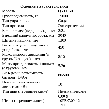
Основные характеристики
Модель
QYD150
Грузоподъемность, кг
15000
Тип управления
Сидя
Тип привода
Электрический
Кол-во колес (передние/задние)
2/2x
Внешний радиус поворота, мм
3040
Ширина машины, мм
1300
Высота зацепа прицепного
450
устройства , мм
Макс. скорость движения (с
8/15
грузом/без груза), км/ч
Макс. преодолеваемый подъем
5/20
(с грузом), %/м
АКБ (мощность/емкость
80/500
батареи), В/Ач
Номинальная мощность
10
двигателя, кВт
Тип шин (передние/задние)
Пневматические
6.00-9-
Шины (передние/задние)
10PR/7.00-12-
12PR