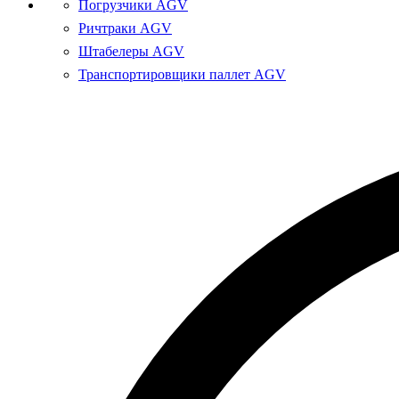
Погрузчики AGV
Ричтраки AGV
Штабелеры AGV
Транспортировщики паллет AGV