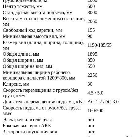
Грузоподъемность, кг
2000
Центр тяжести, мм
600
Стандартная высота подъема, мм
3000
Высота мачты в сложенном состоянии,
2060
мм
Свободный ход каретки, мм
155
Минимальная высота вил, мм
90
Размер вил (длина, ширина, толщина),
1150/185/55
мм
Общая длина, мм
1895
Общая ширина, мм
850
Общая ширина вил, мм
550
Минимальная ширина рабочего
2256
коридора с паллетой 1200*800, мм
Клиренс, мм
30
Скорость перемещения с грузом/без
4.5 / 5.0
груза, км/ч
Двигатель перемещения/ подъема, кВт
AC 1.2 /DC 3.0
Скорость подъема с грузом/без груза,
160/200
мм/с
Электроусилитель руля
нет
Боковая выгрузка АКБ
нет
3 скорости опускания вил
нет