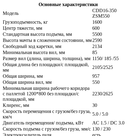
Основные характеристики
CDD16-350
Модель
ZSM550
Грузоподъемность, кг
1600
Центр тяжести, мм
600
Стандартная высота подъема, мм
5500
Высота мачты в сложенном состоянии, мм
2590
Свободный ход каретки, мм
2134
Минимальная высота вил, мм
85
Размер вил (длина, ширина, толщина), мм
1150/ 185 /55
Общая длина без площадки/с площадкой,
2105/2525
мм
Общая ширина, мм
957
Общая ширина вил, мм
550
Минимальная ширина рабочего коридора
с паллетой 1200*800 без площадки/с
2230/2625
площадкой, мм
Клиренс, мм
30
Скорость перемещения с грузом/без груза,
5.0 / 5.0
км/ч
Двигатель перемещения/ подъема, кВт
AC 1.5 / DC 3.0
Скорость подъема с грузом/без груза, мм/с
130 / 230
Электроусилитель руля
есть