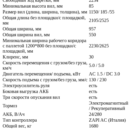
Свободный ход каретки, мм
2234
Минимальная высота вил, мм
85
Размер вил (длина, ширина, толщина), мм
1150/ 185 /55
Общая длина без площадки/с площадкой,
2105/2525
мм
Общая ширина, мм
957
Общая ширина вил, мм
550
Минимальная ширина рабочего коридора
с паллетой 1200*800 без площадки/с
2230/2625
площадкой, мм
Клиренс, мм
30
Скорость перемещения с грузом/без груза,
5.0 / 5.0
км/ч
Двигатель перемещения/ подъема, кВт
AC 1.5 / DC 3.0
Скорость подъема с грузом/без груза, мм/с
130 / 230
Электроусилитель руля
есть
Боковая выгрузка АКБ
есть
Три скорости опускания вил
есть
Электромагнитный
Тормоз
/ Рекуперативный
АКБ, В/Ач
24/280
Тип контроллера
ZAPI AC (Италия)
Общий вес, кг
1680