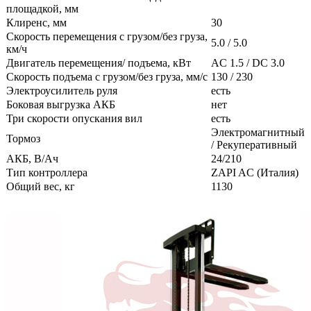
площадкой, мм
Клиренс, мм
30
Скорость перемещения с грузом/без груза,
5.0 / 5.0
км/ч
Двигатель перемещения/ подъема, кВт
AC 1.5 / DC 3.0
Скорость подъема с грузом/без груза, мм/с
130 / 230
Электроусилитель руля
есть
Боковая выгрузка АКБ
нет
Три скорости опускания вил
есть
Электромагнитный
Тормоз
/ Рекуперативный
АКБ, В/Ач
24/210
Тип контроллера
ZAPI AC (Италия)
Общий вес, кг
1130