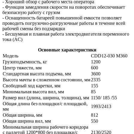
- Хороший обзор с рабочего места оператора
- Функция замедления скорости на поворотах обеспечивает
безопасную работу с грузом
- Оснащенность батареей повышенной емкости позволяет
проводить погрузочно-разгрузочные работы в течение всей
рабочей смены без подзарядки
- Бесшумная и плавная работа электродвигателя переменного
тока (AC)
Основные характеристики
Модель
CDD12-030 M360
Грузоподъемность, кг
1200
Центр тяжести, мм
600
Стандартная высота подъема, мм
3600
Высота мачты в сложенном состоянии, мм
2335
Свободный ход каретки, мм
155
Минимальная высота вил, мм
85
Размер вил (длина, ширина, толщина), мм
1150/ 185 /55
Общая длина без площадки/с площадкой,
1993/2413
мм
Общая ширина, мм
812
Общая ширина вил, мм
550
Минимальная ширина рабочего коридора
с паллетой 1200*800 без площадки/с
2130/2520