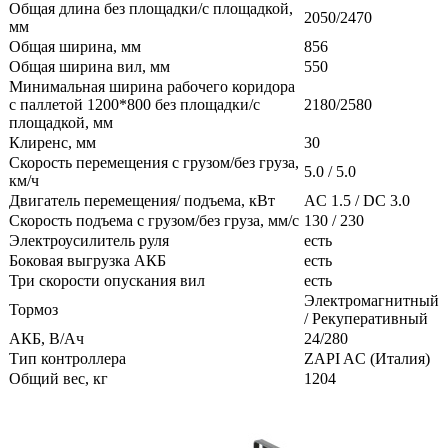
Общая длина без площадки/с площадкой,
2050/2470
мм
Общая ширина, мм
856
Общая ширина вил, мм
550
Минимальная ширина рабочего коридора
с паллетой 1200*800 без площадки/с
2180/2580
площадкой, мм
Клиренс, мм
30
Скорость перемещения с грузом/без груза,
5.0 / 5.0
км/ч
Двигатель перемещения/ подъема, кВт
AC 1.5 / DC 3.0
Скорость подъема с грузом/без груза, мм/с
130 / 230
Электроусилитель руля
есть
Боковая выгрузка АКБ
есть
Три скорости опускания вил
есть
Электромагнитный
Тормоз
/ Рекуперативный
АКБ, В/Ач
24/280
Тип контроллера
ZAPI AC (Италия)
Общий вес, кг
1204