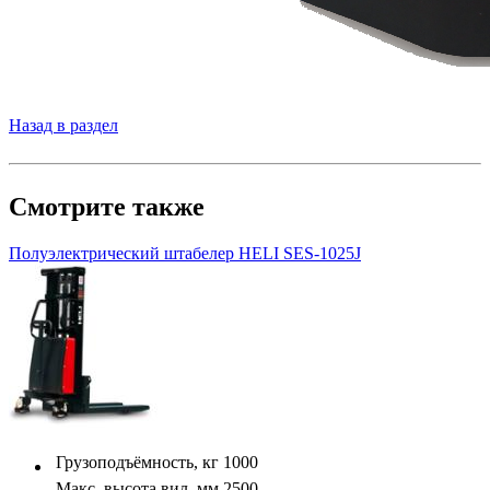
Назад в раздел
Смотрите также
Полуэлектрический штабелер HELI SES-1025J
Грузоподъёмность, кг
1000
Макс. высота вил, мм
2500