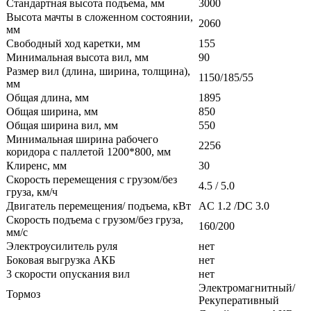
Стандартная высота подъема, мм
3000
Высота мачты в сложенном состоянии,
2060
мм
Свободный ход каретки, мм
155
Минимальная высота вил, мм
90
Размер вил (длина, ширина, толщина),
1150/185/55
мм
Общая длина, мм
1895
Общая ширина, мм
850
Общая ширина вил, мм
550
Минимальная ширина рабочего
2256
коридора с паллетой 1200*800, мм
Клиренс, мм
30
Скорость перемещения с грузом/без
4.5 / 5.0
груза, км/ч
Двигатель перемещения/ подъема, кВт
AC 1.2 /DC 3.0
Скорость подъема с грузом/без груза,
160/200
мм/с
Электроусилитель руля
нет
Боковая выгрузка АКБ
нет
3 скорости опускания вил
нет
Электромагнитный/
Тормоз
Рекуперативный