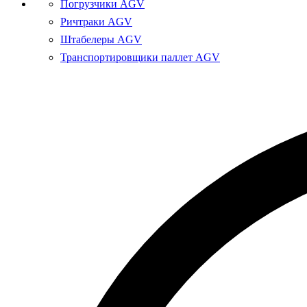
Погрузчики AGV
Ричтраки AGV
Штабелеры AGV
Транспортировщики паллет AGV