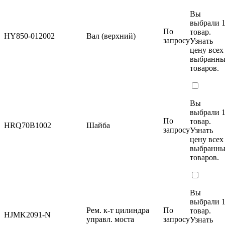
Вы
выбрали 
По
товар.
HY850-012002
Вал (верхний)
запросу
Узнать
цену
всех
выбранн
товаров.
Вы
выбрали 
По
товар.
HRQ70B1002
Шайба
запросу
Узнать
цену
всех
выбранн
товаров.
Вы
выбрали 
Рем. к-т цилиндра
По
товар.
HJMK2091-N
управл. моста
запросу
Узнать