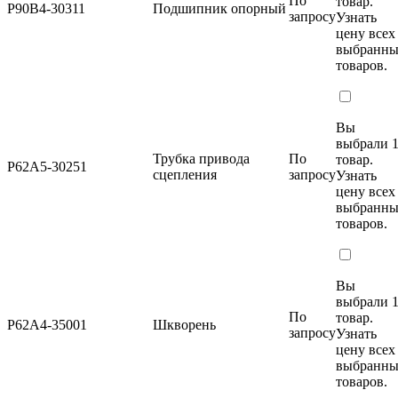
По
товар.
P90B4-30311
Подшипник опорный
запросу
Узнать
цену
всех
выбранн
товаров.
Вы
выбрали 
Трубка привода
По
товар.
P62A5-30251
сцепления
запросу
Узнать
цену
всех
выбранн
товаров.
Вы
выбрали 
По
товар.
P62A4-35001
Шкворень
запросу
Узнать
цену
всех
выбранн
товаров.