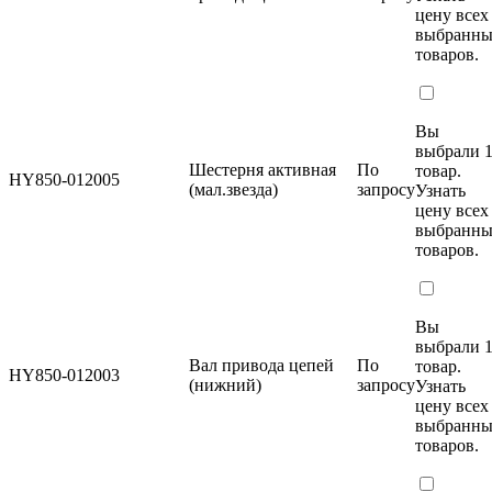
цену
всех
выбранн
товаров.
Вы
выбрали 
Шестерня активная
По
товар.
HY850-012005
(мал.звезда)
запросу
Узнать
цену
всех
выбранн
товаров.
Вы
выбрали 
Вал привода цепей
По
товар.
HY850-012003
(нижний)
запросу
Узнать
цену
всех
выбранн
товаров.