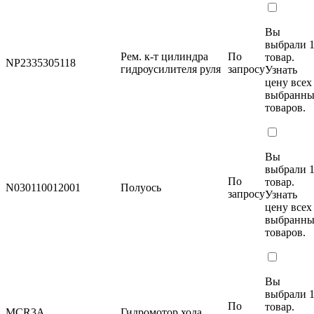
Вы
выбрали 
Рем. к-т цилиндра
По
товар.
NP2335305118
гидроусилителя руля
запросу
Узнать
цену
всех
выбранн
товаров.
Вы
выбрали 
По
товар.
N030110012001
Полуось
запросу
Узнать
цену
всех
выбранн
товаров.
Вы
выбрали 
По
товар.
MCR3A
Гидромотор хода