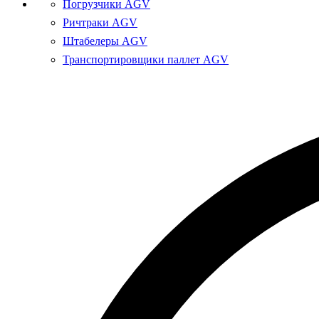
Погрузчики AGV
Ричтраки AGV
Штабелеры AGV
Транспортировщики паллет AGV