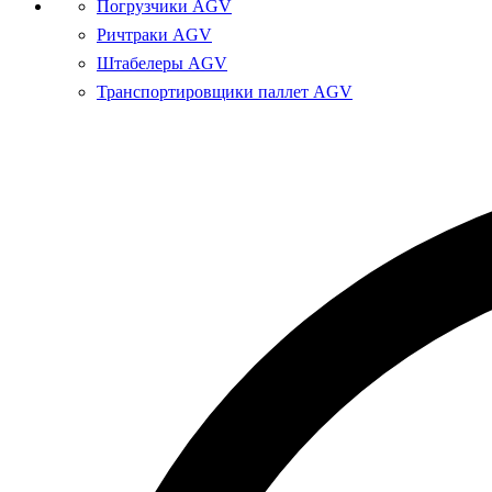
Погрузчики AGV
Ричтраки AGV
Штабелеры AGV
Транспортировщики паллет AGV