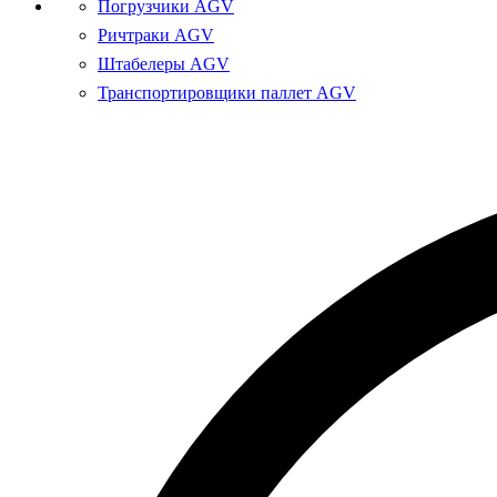
Погрузчики AGV
Ричтраки AGV
Штабелеры AGV
Транспортировщики паллет AGV