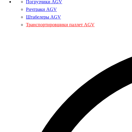
Погрузчики AGV
Ричтраки AGV
Штабелеры AGV
Транспортировщики паллет AGV