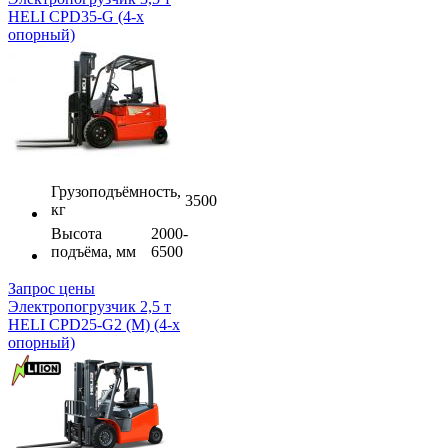
HELI CPD35-G (4-х
опорный)
Грузоподъёмность,
3500
кг
Высота
2000-
подъёма, мм
6500
Запрос цены
Электропогрузчик 2,5 т
HELI CPD25-G2 (M) (4-х
опорный)