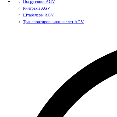
Погрузчики AGV
Ричтраки AGV
Штабелеры AGV
Транспортировщики паллет AGV