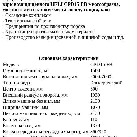
взрывозащищенного HELI
CPD15-
FB
многообразна,
можно отметить такие места эксплуатации, как:
- Складские комплексы
- Текстильные фабрики
- Предприятия по производству пороха
- Хранилище горюче-смазочных материалов
- Производство кальцинированной и пищевой соды и т.д.
Основные характеристики
Модель
CPD15-FB
Грузоподъемность, кг
1500
Высота подъема груза на вилах, мм
2000-7000
Тип привода
Электрический
Центр тяжести, мм
500
Внешний радиус поворота, мм
1930
Длина машины без вил, мм
2138
Ширина машины, мм
1070
Высота машины по ограждению, мм
2130
Клиренс, мм
110
Колесная база, мм
1370
Колея (передних колес/задних колес), мм
890/920