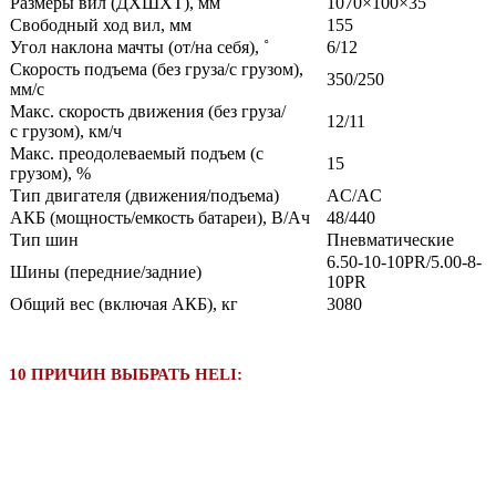
Размеры вил (ДXШXТ), мм
1070×100×35
Свободный ход вил, мм
155
Угол наклона мачты (от/на себя), ˚
6/12
Скорость подъема (без груза/с грузом),
350/250
мм/с
Макс. скорость движения (без груза/
12/11
с грузом), км/ч
Макс. преодолеваемый подъем (с
15
грузом), %
Тип двигателя (движения/подъема)
AC/AC
АКБ (мощность/емкость батареи), В/Ач
48/440
Тип шин
Пневматические
6.50-10-10PR/5.00-8-
Шины (передние/задние)
10PR
Общий вес (включая АКБ), кг
3080
10 ПРИЧИН ВЫБРАТЬ HELI: