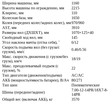
Ширина машины, мм
1160
Высота машины по ограждению, мм
2215
Клиренс, мм
110
Колесная база, мм
1650
Колея (передних колес/задних колес), мм
970/960
AST, мм
3910
Размеры вил (ДXШXТ), мм
1070×125×40
Свободный ход вил, мм
145
Угол наклона мачты (от/на себя), ˚
6/12
Скорость подъема вил (без груза/с
0.46/0.56
грузом), мм/с
Макс. скорость движения (с грузом/без
18/19
груза), км/ч
Макс. преодолеваемый подъем (с
22
грузом), %
Тип двигателя (движения/подъема)
AC/AC
АКБ (мощность/емкость батареи), В/Ач
80/271
Тип шин
Пневматические
7.00-12-14PR/18X7-8-
Шины (передние/задние)
14PR
Общий вес (включая АКБ), кг
3570