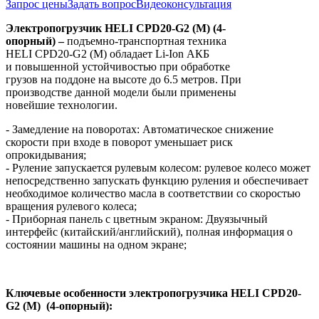
Запрос цены
Задать вопрос
Видеоконсультация
Электропогрузчик
HELI
CPD20
-
G2 (M)
(4-
опорный) –
подъемно-транспортная техника
HELI CPD20-G2 (M) обладает Li-Ion АКБ
и повышенной устойчивостью при обработке
грузов на поддоне на высоте до 6.5 метров. При
производстве данной модели были применены
новейшие технологии.
- Замедление на поворотах: Автоматическое снижение
скорости при входе в поворот уменьшает риск
опрокидывания;
- Руление запускается рулевым колесом: рулевое колесо может
непосредственно запускать функцию руления и обеспечивает
необходимое количество масла в соответствии со скоростью
вращения рулевого колеса;
- Приборная панель с цветным экраном: Двуязычный
интерфейс (китайский/английский), полная информация о
состоянии машины на одном экране;
Ключевые особенности электропогрузчика
HELI
CPD20
-
G2 (M)
(4-опорный)
: