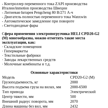
- Контроллер переменного тока ZAPI производства
Италии/inmotion производства Швеции
- Литиевая батарея Pengcheng 80 В/271 А-ч
- Двигатель полностью переменного тока Wanxwin
- Автоматическое замедление при повороте
- Светодиодные фары
С
фера применения электропогрузчика HELI
CPD20
-
G2
(M)
многообразна, можно отметить такие места
эксплуатации, как:
· Складские помещения
· Гипермаркеты
· Текстильные фабрики
· Заводы лекарственных средств
· Молочные комбинаты и т.д.
Основные характеристики
Модель
CPD20-G2 (M)
Грузоподъемность, кг
2000
Высота подъема груза на вилах, мм
2000-6500
Тип привода
Электрический
Центр тяжести, мм
500
Внешний радиус поворота, мм
2070
Длина машины без вил, мм
2432