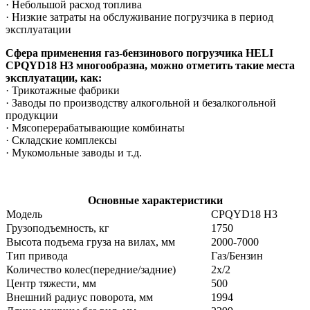
· Небольшой расход топлива
· Низкие затраты на обслуживание погрузчика в период
эксплуатации
Сфера применения газ-бензинового погрузчика HELI
CPQYD18
H3 многообразна, можно отметить такие места
эксплуатации, как:
· Трикотажные фабрики
· Заводы по производству алкогольной и безалкогольной
продукции
· Мясоперерабатывающие комбинаты
· Складские комплексы
· Мукомольные заводы и т.д.
Основные характеристики
Модель
CPQYD18 H3
Грузоподъемность, кг
1750
Высота подъема груза на вилах, мм
2000-7000
Тип привода
Газ/Бензин
Количество колес(передние/задние)
2x/2
Центр тяжести, мм
500
Внешний радиус поворота, мм
1994