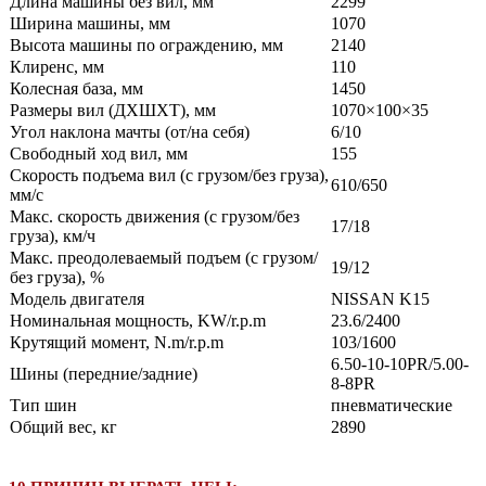
Длина машины без вил, мм
2299
Ширина машины, мм
1070
Высота машины по ограждению, мм
2140
Клиренс, мм
110
Колесная база, мм
1450
Размеры вил (ДXШXТ), мм
1070×100×35
Угол наклона мачты (от/на себя)
6/10
Свободный ход вил, мм
155
Скорость подъема вил (с грузом/без груза),
610/650
мм/с
Макс. скорость движения (с грузом/без
17/18
груза), км/ч
Макс. преодолеваемый подъем (с грузом/
19/12
без груза), %
Модель двигателя
NISSAN K15
Номинальная мощность, KW/r.p.m
23.6/2400
Крутящий момент, N.m/r.p.m
103/1600
6.50-10-10PR/5.00-
Шины (передние/задние)
8-8PR
Тип шин
пневматические
Общий вес, кг
2890