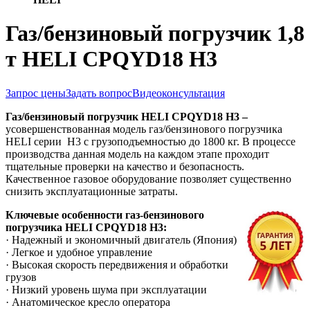
Газ/бензиновый погрузчик 1,8
т HELI CPQYD18 H3
Запрос цены
Задать вопрос
Видеоконсультация
Газ/бензиновый погрузчик
HELI
CPQYD
18
H3 –
усовершенствованная модель газ/бензинового погрузчика
HELI серии H3 с грузоподъемностью до 1800 кг. В процессе
производства данная модель на каждом этапе проходит
тщательные проверки на качество и безопасность.
Качественное газовое оборудование позволяет существенно
снизить эксплуатационные затраты.
Ключевые особенности газ-бензинового
погрузчика HELI CPQYD18
H3:
· Надежный и экономичный двигатель (Япония)
· Легкое и удобное управление
· Высокая скорость передвижения и обработки
грузов
· Низкий уровень шума при эксплуатации
· Анатомическое кресло оператора