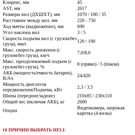
Клиренс, мм
45
AST, мм
2617
Размеры вил (ДXШXТ), мм
1070 / 100 / 35
Расстояние между вил, мм
220 - 750
Ход мачты (выдвижение), мм
690
Угол наклона вил
3 / 5
Скорость подъема вил (с грузом/без
120 / 190
груза), мм/с
Макс. скорость движения (с
7,0/8,0
грузом/без груза), км/ч
Макс. преодолеваемый подъем (с
8 (прямо) / 5 (боком)
грузом/без груза), %
АКБ (мощность/емкость батареи),
24/420
В/Ач
Мощность двигателя
2,3 / 3,5
передвижения/Подъема, кВт
Шины (передние/задние)
210x85 / 230x110
Общий вес (включая АКБ), кг
2600
Видеокамера, широкая
Опции
каретка (4 вилы)
10 ПРИЧИН ВЫБРАТЬ HELI: