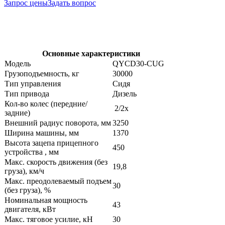
Запрос цены
Задать вопрос
Основные характеристики
Модель
QYCD30-CUG
Грузоподъемность, кг
30000
Тип управления
Сидя
Тип привода
Дизель
Кол-во колес (передние/
2/2x
задние)
Внешний радиус поворота, мм
3250
Ширина машины, мм
1370
Высота зацепа прицепного
450
устройства , мм
Макс. скорость движения (без
19,8
груза), км/ч
Макс. преодолеваемый подъем
30
(без груза), %
Номинальная мощность
43
двигателя, кВт
Макс. тяговое усилие, кН
30