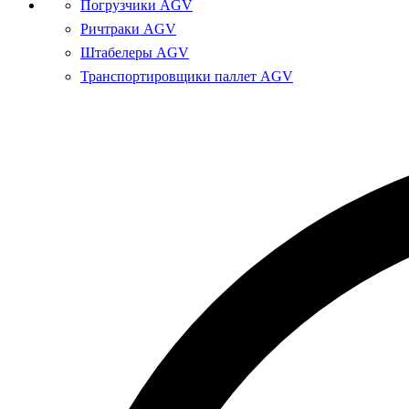
Погрузчики AGV
Ричтраки AGV
Штабелеры AGV
Транспортировщики паллет AGV