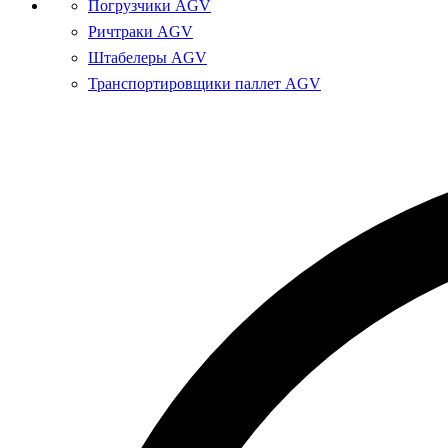
Погрузчики AGV
Ричтраки AGV
Штабелеры AGV
Транспортировщики паллет AGV