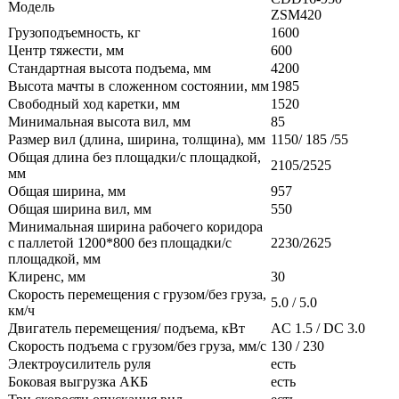
Модель
ZSM420
Грузоподъемность, кг
1600
Центр тяжести, мм
600
Стандартная высота подъема, мм
4200
Высота мачты в сложенном состоянии, мм
1985
Свободный ход каретки, мм
1520
Минимальная высота вил, мм
85
Размер вил (длина, ширина, толщина), мм
1150/ 185 /55
Общая длина без площадки/с площадкой,
2105/2525
мм
Общая ширина, мм
957
Общая ширина вил, мм
550
Минимальная ширина рабочего коридора
с паллетой 1200*800 без площадки/с
2230/2625
площадкой, мм
Клиренс, мм
30
Скорость перемещения с грузом/без груза,
5.0 / 5.0
км/ч
Двигатель перемещения/ подъема, кВт
AC 1.5 / DC 3.0
Скорость подъема с грузом/без груза, мм/с
130 / 230
Электроусилитель руля
есть
Боковая выгрузка АКБ
есть