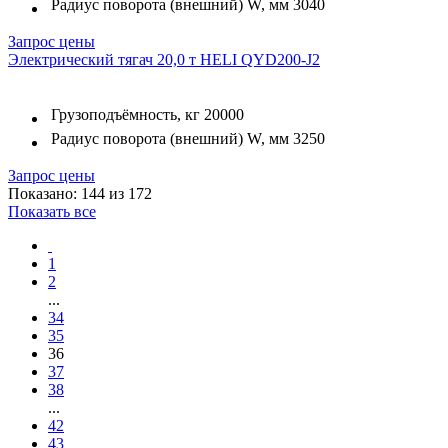
Радиус поворота (внешний) W, мм
3040
Запрос цены
Электрический тягач 20,0 т HELI QYD200-J2
Грузоподъёмность, кг
20000
Радиус поворота (внешний) W, мм
3250
Запрос цены
Показано: 144 из 172
Показать все
1
2
...
34
35
36
37
38
...
42
43