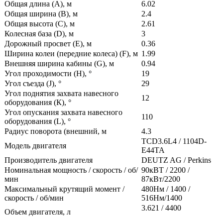
Общая длина (А), м
6.02
Общая ширина (В), м
2.4
Общая высота (С), м
2.61
Колесная база (D), м
3
Дорожный просвет (Е), м
0.36
Ширина колеи (передние колеса) (F), м
1.99
Внешняя ширина кабины (G), м
0.94
Угол проходимости (H),
°
19
Угол съезда (J),
°
29
Угол поднятия захвата навесного
12
оборудования (К),
°
Угол опускания захвата навесного
110
оборудования (L),
°
Радиус поворота (внешний, м
4.3
TCD3.6L4 / 1104D-
Модель двигателя
E44TA
Производитель двигателя
DEUTZ AG / Perkins
Номинальная мощность / скорость / об/
90кВТ / 2200 /
мин
87кВт/2200
Максимальный крутящий момент /
480Нм / 1400 /
скорость / об/мин
516Нм/1400
3.621 / 4400
Объем двигателя, л