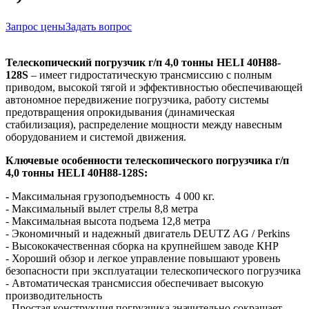
Запрос цены
Задать вопрос
Телескопический погрузчик г/п 4,0 тонны HELI 40H88-
128S
– имеет гидростатическую трансмиссию с полным
приводом, высокой тягой и эффективностью обеспечивающей
автономное передвижение погрузчика, работу системы
предотвращения опрокидывания (динамическая
стабилизация), распределение мощности между навесным
оборудованием и системой движения.
Ключевые особенности т
елескопического погрузчика г/п
4,0 тонны HELI 40H88-128S:
-
Максимальная грузоподъемность 4 000 кг.
- Максимальный вылет стрелы 8,8 метра
- Максимальная высота подъема 12,8 метра
- Экономичный и надежный двигатель DEUTZ AG / Perkins
- Высококачественная сборка на крупнейшем заводе КНР
- Хороший обзор и легкое управление повышают уровень
безопасности при эксплуатации телескопического погрузчика
- Автоматическая трансмиссия обеспечивает высокую
производительность
- Простая конструкция погрузчика значительно сокращает