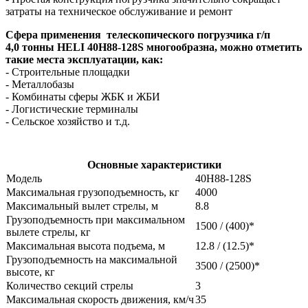
затраты на техническое обслуживание и ремонт
Сфера применения
т
елескопического погрузчика г/п
4,0 тонны HELI 40H88-128S
многообразна, можно отметить
такие места эксплуатации, как:
- Строительные площадки
- Металлобазы
- Комбинаты сферы ЖБК и ЖБИ
- Логистические терминалы
- Сельское хозяйство и т.д.
Основные характеристики
Модель
40H88-128S
Максимальная грузоподъемность, кг
4000
Максимальный вылет стрелы, м
8.8
Грузоподъемность при максимальном
1500 / (400)*
вылете стрелы, кг
Максимальная высота подъема, м
12.8 / (12.5)*
Грузоподъемность на максимальной
3500 / (2500)*
высоте, кг
Количество секций стрелы
3
Максимальная скорость движения, км/ч
35