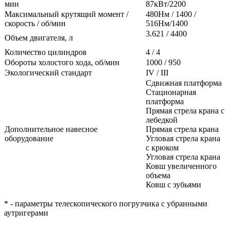
мин
87кВт/2200
Максимальный крутящий момент /
480Нм / 1400 /
скорость / об/мин
516Нм/1400
3.621 / 4400
Объем двигателя, л
Количество цилиндров
4 / 4
Обороты холостого хода, об/мин
1000 / 950
Экологический стандарт
IV / III
Сдвижная платформа
Стационарная
платформа
Прямая стрела крана с
лебедкой
Дополнительное навесное
Прямая стрела крана
оборудование
Угловая стрела крана
с крюком
Угловая стрела крана
Ковш увеличенного
объема
Ковш с зубьями
* - параметры телескопического погрузчика с убранными
аутригерами