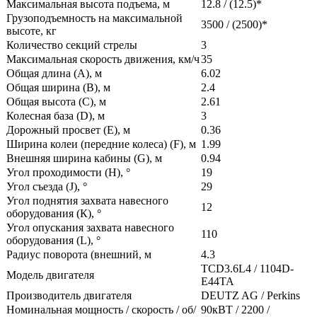
Максимальная высота подъема, м
12.8 / (12.5)*
Грузоподъемность на максимальной
3500 / (2500)*
высоте, кг
Количество секций стрелы
3
Максимальная скорость движения, км/ч
35
Общая длина (А), м
6.02
Общая ширина (В), м
2.4
Общая высота (С), м
2.61
Колесная база (D), м
3
Дорожный просвет (Е), м
0.36
Ширина колеи (передние колеса) (F), м
1.99
Внешняя ширина кабины (G), м
0.94
Угол проходимости (H),
°
19
Угол съезда (J),
°
29
Угол поднятия захвата навесного
12
оборудования (К),
°
Угол опускания захвата навесного
110
оборудования (L),
°
Радиус поворота (внешний, м
4.3
TCD3.6L4 / 1104D-
Модель двигателя
E44TA
Производитель двигателя
DEUTZ AG / Perkins
Номинальная мощность / скорость / об/
90кВТ / 2200 /